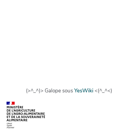
(>^_^)> Galope sous
YesWiki
<(^_^<)