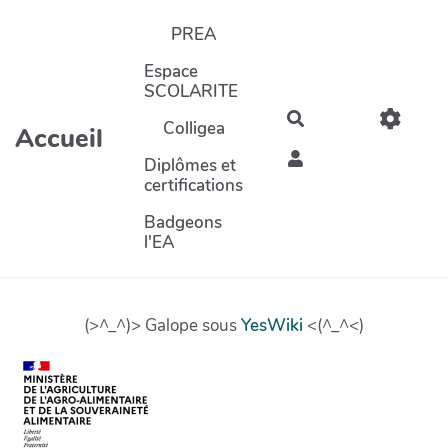
Aller au contenu principal
PREA
Espace
SCOLARITE
Rechercher
Colligea
Accueil
Diplômes et
certifications
Badgeons
l'EA
(>^_^)> Galope sous
YesWiki
<(^_^<)