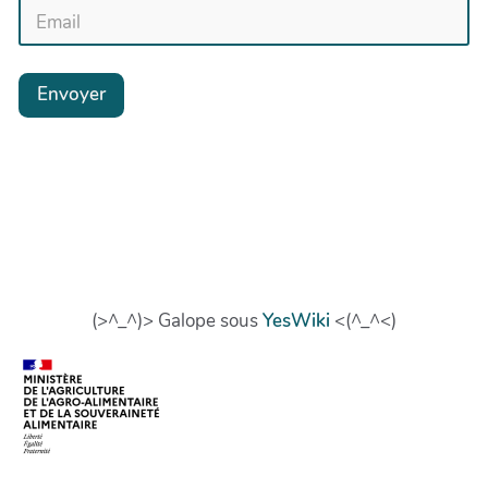
Envoyer
(>^_^)> Galope sous
YesWiki
<(^_^<)