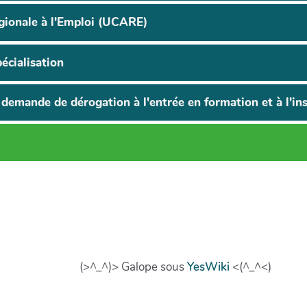
gionale à l'Emploi (UCARE)
écialisation
demande de dérogation à l'entrée en formation et à l'ins
(>^_^)> Galope sous
YesWiki
<(^_^<)