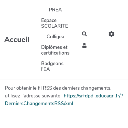
Aller au contenu principal
PREA
Espace
SCOLARITE
Rechercher
Colligea
Accueil
Diplômes et
certifications
Badgeons
l'EA
Pour obtenir le fil RSS des derniers changements,
utilisez l'adresse suivante :
https://srfdpdl.educagri.fr/?
DerniersChangementsRSS/xml