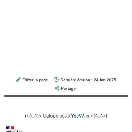
Éditer la page
Dernière édition : 24 Jan 2025
Partager
(>^_^)> Galope sous
YesWiki
<(^_^<)