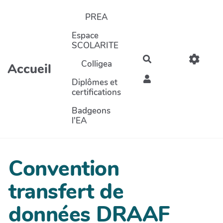
Aller au contenu principal
PREA
Espace
SCOLARITE
Rechercher
Colligea
Accueil
Diplômes et
certifications
Badgeons
l'EA
Convention
transfert de
données DRAAF