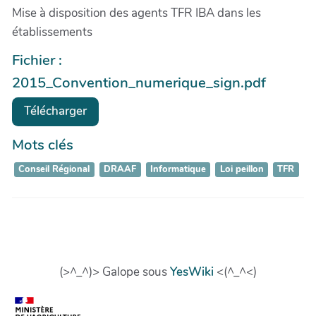
Mise à disposition des agents TFR IBA dans les
établissements
Fichier :
2015_Convention_numerique_sign.pdf
Télécharger
Mots clés
Conseil Régional
DRAAF
Informatique
Loi peillon
TFR
(>^_^)> Galope sous
YesWiki
<(^_^<)