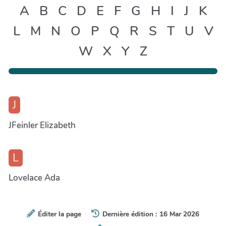
A
B
C
D
E
F
G
H
I
J
K
L
M
N
O
P
Q
R
S
T
U
V
W
X
Y
Z
J
JFeinler Elizabeth
L
Lovelace Ada
Éditer la page
Dernière édition : 16 Mar 2026